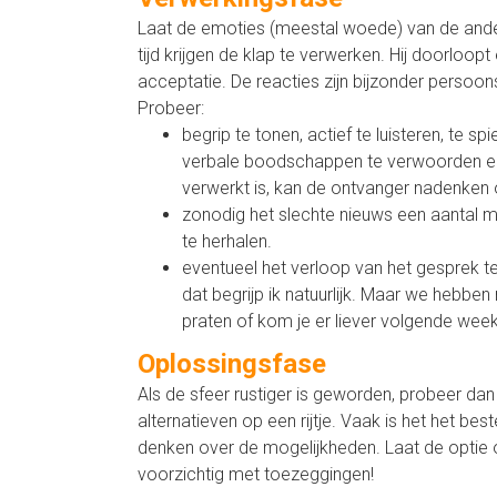
Laat de emoties (meestal woede) van de ander
tijd krijgen de klap te verwerken. Hij doorloop
acceptatie. De reacties zijn bijzonder perso
Probeer:
begrip te tonen, actief te luisteren, te 
verbale boodschappen te verwoorden en i
verwerkt is, kan de ontvanger nadenken
zonodig het slechte nieuws een aantal mal
te herhalen.
eventueel het verloop van het gesprek ter
dat begrijp ik natuurlijk. Maar we hebben
praten of kom je er liever volgende week
Oplossingsfase
Als de sfeer rustiger is geworden, probeer da
alternatieven op een rijtje. Vaak is het het be
denken over de mogelijkheden. Laat de optie o
voorzichtig met toezeggingen!