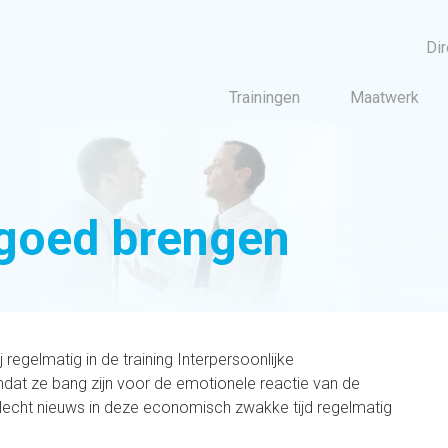
Dir
Trainingen
Maatwerk
Training
Cursus Bel angst overwin
Beter same
 goed brengen
Klantgericht wer
Interpersoonlijke communica
Moeilijke gesprekken voe
Klantgericht telefone
j regelmatig in de training
Interpersoonlijke
Leidingge
omdat ze bang zijn voor de emotionele reactie van de
Coachingsvaardighed
lecht nieuws in deze economisch zwakke tijd regelmatig