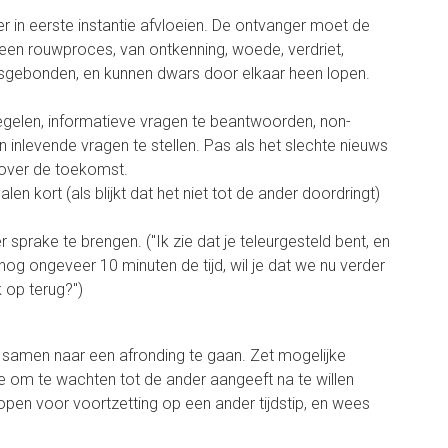
 in eerste instantie afvloeien. De ontvanger moet de
t een rouwproces, van ontkenning, woede, verdriet,
onsgebonden, en kunnen dwars door elkaar heen lopen.
spiegelen, informatieve vragen te beantwoorden, non-
nlevende vragen te stellen. Pas als het slechte nieuws
 over de toekomst.
en kort (als blijkt dat het niet tot de ander doordringt)
 sprake te brengen. ("Ik zie dat je teleurgesteld bent, en
 nog ongeveer 10 minuten de tijd, wil je dat we nu verder
 op terug?")
n samen naar een afronding te gaan. Zet mogelijke
ste om te wachten tot de ander aangeeft na te willen
pen voor voortzetting op een ander tijdstip, en wees