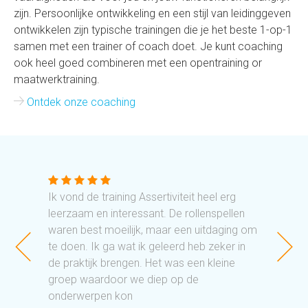
zijn. Persoonlijke ontwikkeling en een stijl van leidinggeven
ontwikkelen zijn typische trainingen die je het beste 1-op-1
samen met een trainer of coach doet. Je kunt coaching
ook heel goed combineren met een opentraining or
maatwerktraining.
Ontdek onze coaching
 de
Ik vond de training Assertiviteit heel erg
De pe
 haar
leerzaam en interessant. De rollenspellen
Inter
n
waren best moeilijk, maar een uitdaging om
prett
tra
te doen. Ik ga wat ik geleerd heb zeker in
naar 
eet
de praktijk brengen. Het was een kleine
wordt
groep waardoor we diep op de
geana
onderwerpen kon
Deelne