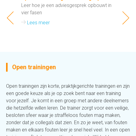
over
Leer hoe je een adviesgesprek opbouwt in
Verko
m hoe
vier fasen
je pr
jij ku
Lees meer
klant
Le
Open trainingen
Open trainingen zijn korte, praktijkgerichte trainingen en zijn
een goede keuze als je op zoek bent naar een training
voor jezelf. Je komt in een groep met andere deelnemers
die hetzelfde willen leren. De trainer zorgt voor een veilige,
besloten sfeer waar je straffeloos fouten mag maken,
zonder dat je collega's dat zien. En zo je weet, van fouten
maken en elkaars fouten leer je snel heel veel. In een open