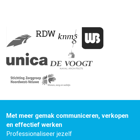
Met meer gemak communiceren, verkopen
en effectief werken
Professionaliseer jezelf