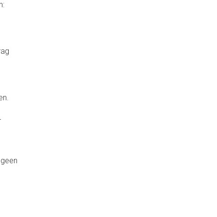
n:
rag
en.
r
d geen