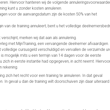
nnuleren. Hiervoor hanteren wij de volgende annuleringsvoorwaarde
ing kunt u zonder kosten annuleren.
dagen voor de aanvangsdatum zijn de kosten 50% van het
n van de training annuleert, bent u het volledige deelnemersbed
verschijnt, merken wij dat aan als annulering.
overleg met MijnTraining, een vervangende deelnemer afvaardigen.
t het volledige cursusgeld verschuldigd en vervallen de verzuimde ur
 is mogelijk mits u een termijn van 14 dagen voor de eerste
u zich in eerste instantie had opgegeven, in acht neemt. Hiervoo
n rekening.
g zich het recht voor een training te annuleren. In dat geval
. In geval u dan de training wilt doorschuiven zijn daar uiteraar