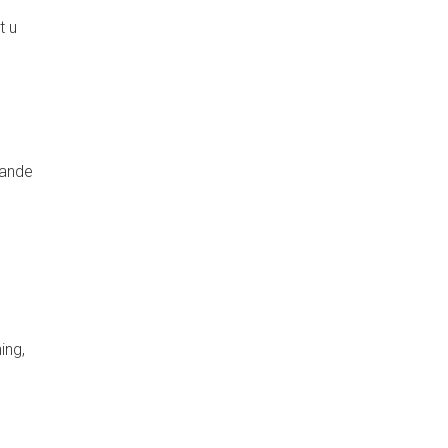
t u
lande
ing,