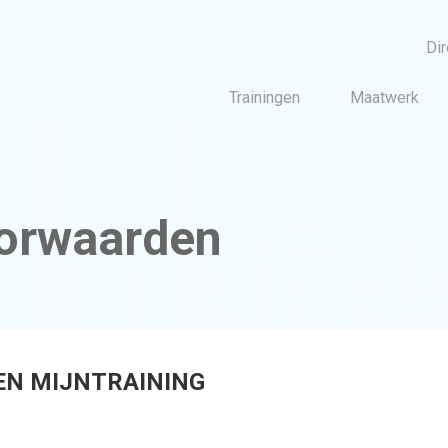
Dir
Trainingen
Maatwerk
Training
Cursus Bel angst overwin
Beter same
orwaarden
Klantgericht wer
Interpersoonlijke communica
Moeilijke gesprekken voe
Klantgericht telefone
Leidingge
N MIJNTRAINING
Coachingsvaardighed