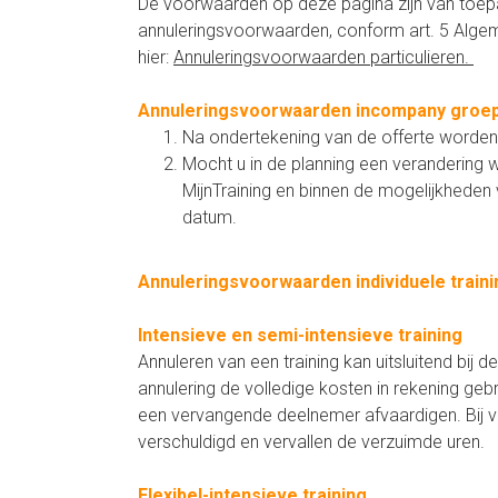
De voorwaarden op deze pagina zijn van toepas
annuleringsvoorwaarden, conform art. 5 Alge
hier:
Annuleringsvoorwaarden particulieren
.
Annuleringsvoorwaarden incompany groep
Na ondertekening van de offerte worden b
Mocht u in de planning een verandering 
MijnTraining en binnen de mogelijkheden 
datum.
Annuleringsvoorwaarden individuele train
Intensieve en semi-intensieve training
Annuleren van een training kan uitsluitend bij
annulering de volledige kosten in rekening gebr
een vervangende deelnemer afvaardigen. Bij verh
verschuldigd en vervallen de verzuimde uren.
Flexibel-intensieve training