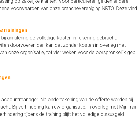
sing op zakelijke klanten. Voor particulieren gelden andere
mene voorwaarden van onze branchevereniging NRTO. Deze vind
strainingen
ij annulering de volledige kosten in rekening gebracht.
willen doorvoeren dan kan dat zonder kosten in overleg met
van onze organisatie, tot vier weken voor de oorspronkelijk gep
ingen
 de accountmanager. Na ondertekening van de offerte worden bij
acht. Bij verhindering kan uw organisatie, in overleg met MijnTrain
indering tijdens de training blijft het volledige cursusgeld