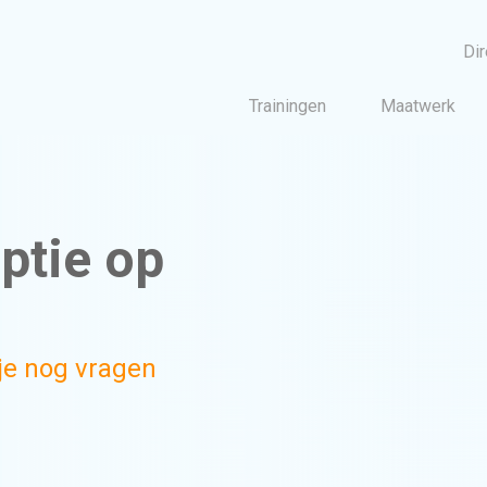
Dir
Trainingen
Maatwerk
Training
Cursus Bel angst overwin
Beter same
ptie op
Klantgericht wer
Interpersoonlijke communica
Moeilijke gesprekken voe
je nog vragen
Klantgericht telefone
Leidingge
Coachingsvaardighed